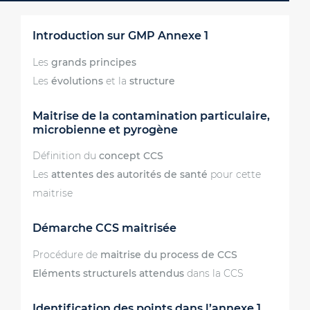
Introduction sur GMP Annexe 1
Les
grands principes
Les
évolutions
et la
structure
Maitrise de la contamination particulaire,
microbienne et pyrogène
Définition du
concept CCS
Les
attentes des autorités de santé
pour cette
maitrise
Démarche CCS maitrisée
Procédure de
maitrise du process de CCS
Eléments structurels attendus
dans la CCS
Identification des points dans l’annexe 1