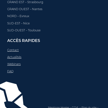
GRAND EST – Strasbourg
GRAND OUEST – Nantes
NORD – Evreux
SUD-EST – Nice
SUD-OUEST – Toulouse
ACCÈS RAPIDES
Contact
Actualités
Webinars
FAQ
Mentions légales
–
CGVL
–
Plan du site
–