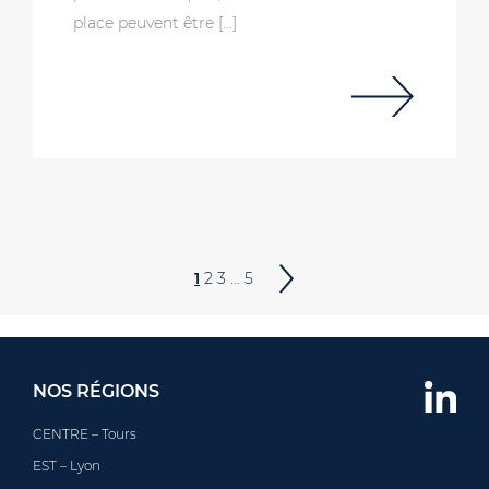
place peuvent être […]
1
2
3
…
5
NOS RÉGIONS
CENTRE – Tours
EST – Lyon