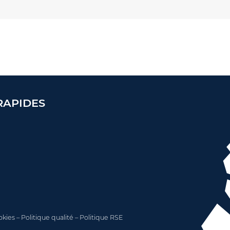
RAPIDES
okies
–
Politique qualité
–
Politique RSE