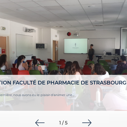
CONGRÈS
2026
e &
La semaine derni
ION FACULTÉ DE PHARMACIE DE STRASBOURG
+ Lire la suite
rnière, nous avons eu le plaisir d’animer une...
1
/ 5