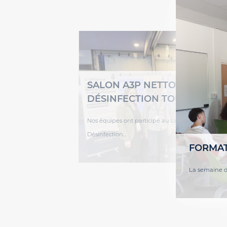
SALON A3P NETTOYAGE &
DÉSINFECTION TOURS
+ Lire la suite
Nos équipes ont participé au salon A3P Nettoyag
Désinfection...
FORMAT
La semaine de