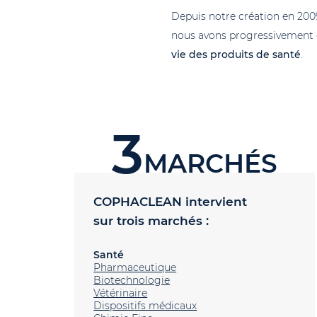
Depuis notre création en 2009
nous avons progressivement 
vie des produits de santé
.
3
MARCHÉS
COPHACLEAN intervient
sur trois marchés :
Santé
Pharmaceutique
Biotechnologie
Vétérinaire
Dispositifs médicaux