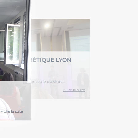
 A3P COSMÉTIQUE LYON
+ Lire la suite
ère, nos experts ont eu le plaisir de...
+ Lire la suite
+ Lire la suite