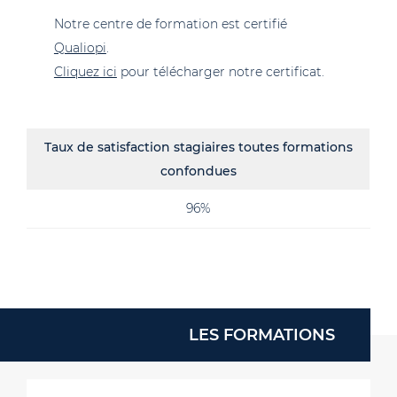
Notre centre de formation est certifié
Qualiopi
.
Cliquez ici
pour télécharger notre certificat.
Taux de satisfaction stagiaires toutes formations
confondues
96%
LES FORMATIONS