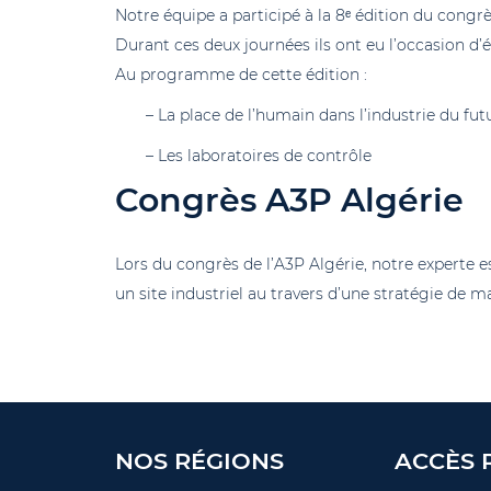
Notre équipe a participé à la 8ᵉ édition du con
Durant ces deux journées ils ont eu l’occasion d’
Au programme de cette édition :
– La place de l’humain dans l’industrie du fut
– Les laboratoires de contrôle
Congrès A3P Algérie
Lors du congrès de l’A3P Algérie, notre experte e
un site industriel au travers d’une stratégie de m
NOS RÉGIONS
ACCÈS 