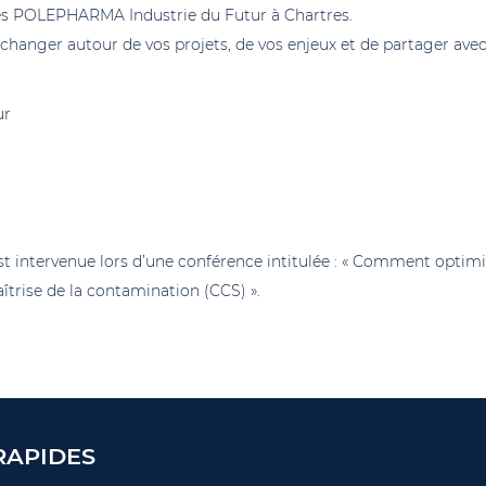
grès POLEPHARMA Industrie du Futur à Chartres.
échanger autour de vos projets, de vos enjeux et de partager avec
ur
st intervenue lors d’une conférence intitulée : « Comment optimis
aîtrise de la contamination (CCS) ».
RAPIDES