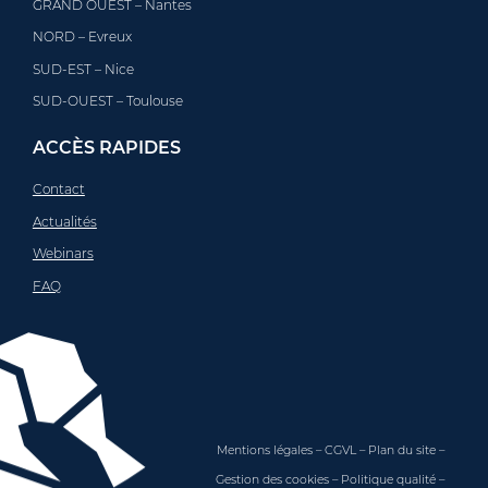
GRAND OUEST – Nantes
NORD – Evreux
SUD-EST – Nice
SUD-OUEST – Toulouse
ACCÈS RAPIDES
Contact
Actualités
Webinars
FAQ
Mentions légales
–
CGVL
–
Plan du site
–
Gestion des cookies
–
Politique qualité
–