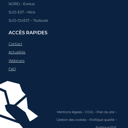
NORD – Evreux
SUD-EST – Nice
SUD-OUEST – Toulouse
ACCÈS RAPIDES
Contact
Actualités
Webinars
FAQ
Mentions légales
–
CGVL
–
Plan du site
–
Gestion des cookies
–
Politique qualité
–
Politique RSE