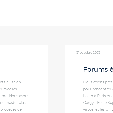
31 octobre 2023
Forums é
nts au salon
Nous étions prés
r avec les
pour rencontrer e
ropre. Nous avons
Leem à Paris et à
ne master class
Cergy, l’Ecole Su
s procédés de
virtuel et les Uni