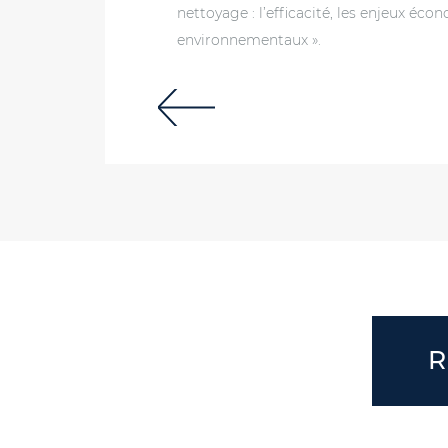
nettoyage : l’efficacité, les enjeux éco
environnementaux ».
R