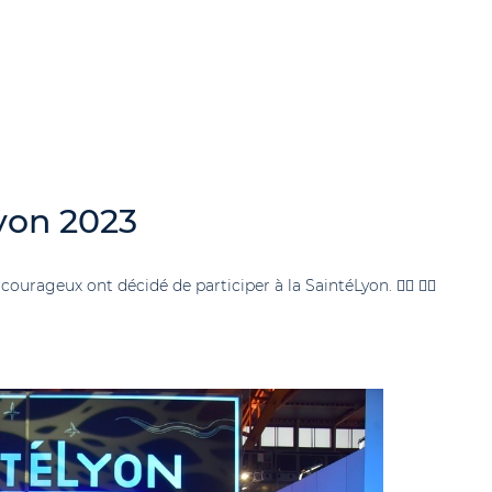
yon 2023
rageux ont décidé de participer à la SaintéLyon. 🏃‍♀️ 🏃‍♂️