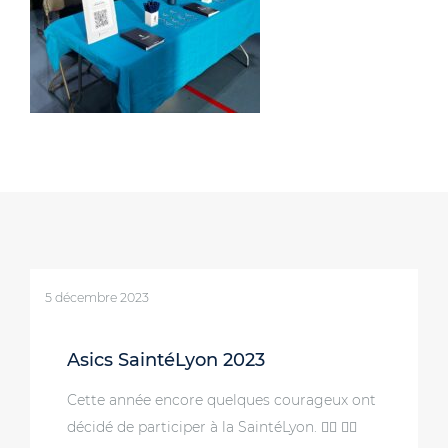
5 décembre 2023
Asics SaintéLyon 2023
Cette année encore quelques courageux ont
décidé de participer à la SaintéLyon. 🏃‍♀️ 🏃‍♂️