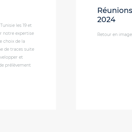
Réunions 
2024
unisie les 19 et
r notre expertise
Retour en images
e choix de la
 de traces suite
velopper et
 de prélèvement