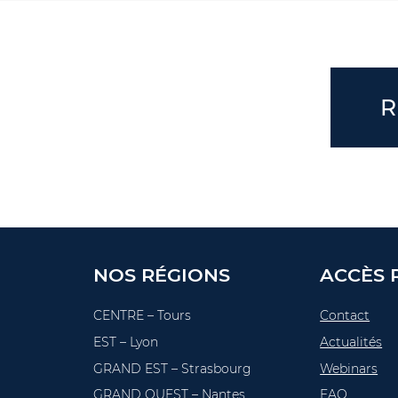
R
NOS RÉGIONS
ACCÈS 
CENTRE – Tours
Contact
EST – Lyon
Actualités
GRAND EST – Strasbourg
Webinars
GRAND OUEST – Nantes
FAQ