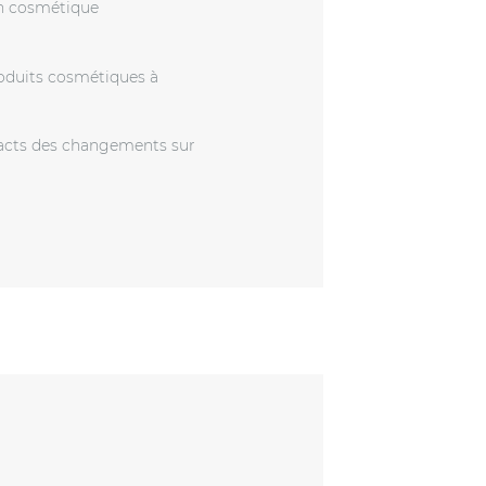
on cosmétique
roduits cosmétiques à
mpacts des changements sur