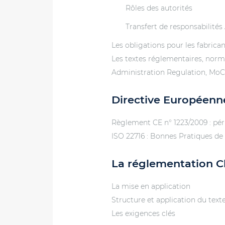
Rôles des autorités
Transfert de responsabilit
Les obligations pour les fabrica
Les textes réglementaires, norm
Administration Regulation, Mo
Directive Européenne
Règlement CE n° 1223/2009 : pér
ISO 22716 : Bonnes Pratiques de
La réglementation C
La mise en application
Structure et application du text
Les exigences clés