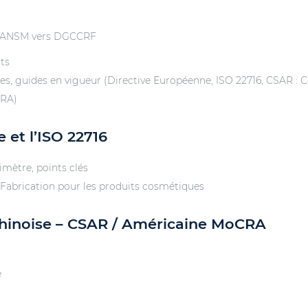
és ANSM vers DGCCRF
nts
es, guides en vigueur (Directive Européenne, ISO 22716, CSAR : 
CRA)
 et l’ISO 22716
imètre, points clés
 Fabrication pour les produits cosmétiques
hinoise – CSAR / Américaine MoCRA
e