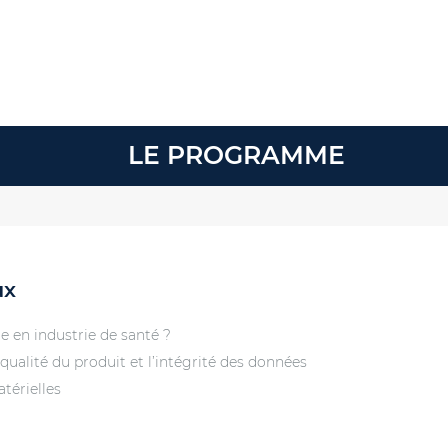
LE PROGRAMME
ux
re en industrie de santé ?
 qualité du produit et l’intégrité des données
térielles