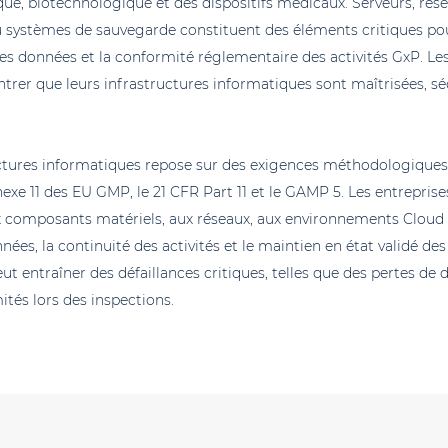
, biotechnologique et des dispositifs médicaux. Serveurs, rés
ou systèmes de sauvegarde constituent des éléments critiques pour
 des données et la conformité réglementaire des activités GxP. L
ntrer que leurs infrastructures informatiques sont maîtrisées, s
ructures informatiques repose sur des exigences méthodologiques
xe 11 des EU GMP, le 21 CFR Part 11 et le GAMP 5. Les entreprise
 aux composants matériels, aux réseaux, aux environnements Cloud 
nnées, la continuité des activités et le maintien en état validé 
eut entraîner des défaillances critiques, telles que des pertes de
ités lors des inspections.