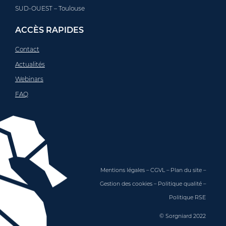
SUD-OUEST – Toulouse
ACCÈS RAPIDES
Contact
Actualités
Webinars
FAQ
Mentions légales
–
CGVL
–
Plan du site
–
Gestion des cookies
–
Politique qualité
–
Politique RSE
© Sorgniard 2022