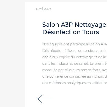
1 avril 2026
Salon A3P Nettoyage
Désinfection Tours
Nos équipes ont participé au salon A3
Désinfection à Tours, un rendez-vous 
dédié aux enjeux du nettoyage et de la
dans les industries de santé. La premiè
marquée par plusieurs temps forts, 
une conférence consacrée au « Choix d
des méthodes analytiques en validation