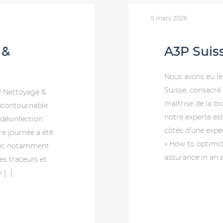
5 mars 2026
 &
A3P Suis
Nous avons eu le
Suisse, consacré
P Nettoyage &
maîtrise de la b
incontournable
notre experte es
 désinfection
côtés d’une exper
re journée a été
« How to optimiz
avec notamment
assurance in an a
es traceurs et
 […]