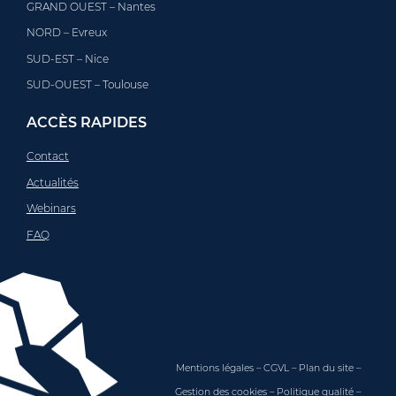
GRAND OUEST – Nantes
NORD – Evreux
SUD-EST – Nice
SUD-OUEST – Toulouse
ACCÈS RAPIDES
Contact
Actualités
Webinars
FAQ
Mentions légales
–
CGVL
–
Plan du site
–
Gestion des cookies
–
Politique qualité
–