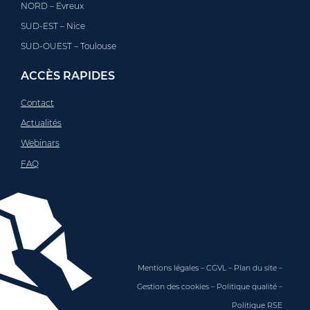
NORD – Evreux
SUD-EST – Nice
SUD-OUEST – Toulouse
ACCÈS RAPIDES
Contact
Actualités
Webinars
FAQ
Mentions légales
–
CGVL
–
Plan du site
–
Gestion des cookies
–
Politique qualité
–
Politique RSE